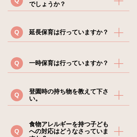
Q
に直接お問い合わせください。
でしょうか？
A
原則として、体温は37.5度未満で
Q
延長保育は行っていますか？
あることが受け入れの基準です。
保育中に体温が37.5度以上になっ
A
【月極延長保育】と【スポット延
た場合、保護者の方に1度ご連絡を
Q
一時保育は行っていますか？
長保育】の2種をご利用頂けます。
いたします。 場合によってはお迎
月極延長保育は、利用月の前月25
えをお願いさせていただくことも
A
一時預かり保育の実施は、各園ご
日までに、お申込みください。 利
登園時の持ち物を教えて下さ
ございます。 また、お子様の体調
Q
とに異なります。 詳しくは各園に
い。
用料につきましては各市区町村に
や感染症の流行状況によっても、
お問い合わせ下さい。
よって異なりますので、直接園に
早めのお迎えをお願いする場合も
A
お子様の発達段階や園によって多
お問い合わせください。
食物アレルギーを持つ子ども
ございます。
Q
少異なりますが、登園時には主に
への対応はどうなさっていま