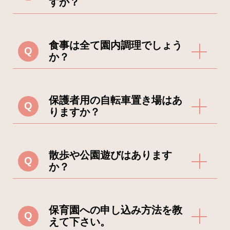
すか？
以下の用品をお持ち頂きます。園
見学時または入園児に詳細をご説
A
食物アレルギーを持つお子様の給
食事は全て園内調理でしょう
明いたします。 食事用エプロン２
Q
食は、除去食をご用意していま
か？
枚 口拭きタオル2枚 ビニール袋
す。 また園によっては、全員が同
（汚れ物を入れます） 着替え 紙お
A
給食・おやつは、園の栄養士・調
じものが食べられるよう配慮して
保護者用の自転車置き場はあ
むつ（必要に応じて） タオルケッ
Q
理師がすべて園内にて調理してい
りますか？
いる園もございますので、 直接各
ト（お昼寝時に使用） おしりふき
ます。 また献立も弊社の管理栄養
園にお問い合わせください。
（必要に応じて）
A
園によって異なります。詳細は各
士が毎月作成しています。
散歩や公園遊びはあります
Q
園にお問合せ下さい。
か？
A
基本的に天候、お子様の体調が良
保育園への申し込み方法を教
Q
い日は、散歩や公園遊びを行いま
えて下さい。